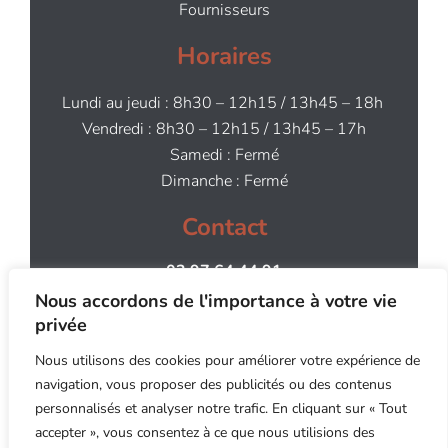
Fournisseurs
Horaires
Lundi au jeudi : 8h30 – 12h15 / 13h45 – 18h
Vendredi : 8h30 – 12h15 / 13h45 – 17h
Samedi : Fermé
Dimanche : Fermé
Contact
02 97 64 44 91
contact@aog.bzh
Nous accordons de l'importance à votre vie
privée
Nous utilisons des cookies pour améliorer votre expérience de
navigation, vous proposer des publicités ou des contenus
personnalisés et analyser notre trafic. En cliquant sur « Tout
accepter », vous consentez à ce que nous utilisions des
Copyright ©2026 An Oriant Sols - Site internet