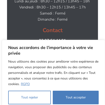
Lundi au jeudi : 8h30 – 12h15 / 13h45 – 18h
Vendredi : 8h30 – 12h15 / 13h45 – 17h
Samedi : Fermé
Dimanche : Fermé
Contact
02 97 64 44 91
contact@aog.bzh
Nous accordons de l'importance à votre vie
privée
Nous utilisons des cookies pour améliorer votre expérience de
navigation, vous proposer des publicités ou des contenus
personnalisés et analyser notre trafic. En cliquant sur « Tout
accepter », vous consentez à ce que nous utilisions des
Copyright ©2026 An Oriant Sols - Site internet
cookies.
RGPD
réalisé par MT Studio
RGPD
4.8
| 60 avis
Tout rejeter
Tout accepter
Mentions légales
29 avis sur les Pages Jaunes