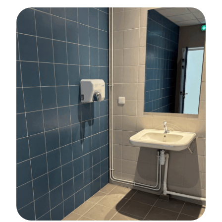
CARRELAGE
SALLE DE BAINS
FAÏENCE
CRÉDENCE
DE CUISINE
Rénovation d’une maison à Tréméven