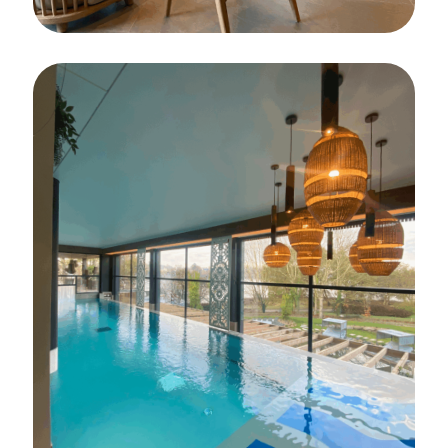
CARRELAGE
FAÏENCE
Pose des revêtements de sols et muraux
du bar détente – Domaine Le Roi Arthur
à Ploërmel