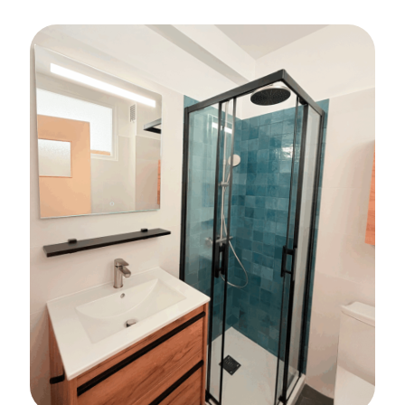
SOLS SOUPLES
CARRELAGE
FAÏENCE
Rénovation de l’atelier Graphisme et
Décors du Lycée Duguesclin à Brec’h