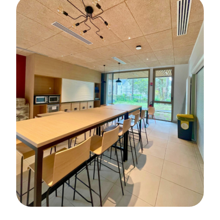
FAÏENCE
CRÉDENCE DE CUISINE
Construction de 18 logements au
Domaine des Églantines à Étel
SOLS SOUPLES
CARRELAGE
SALLE DE BAINS