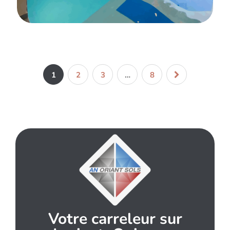
CARRELAGE
FAÏENCE
PISCINES
Réalisation d’une piscine au Domaine Le
Roi Arthur à Ploërmel
1
2
3
…
8
Votre carreleur sur