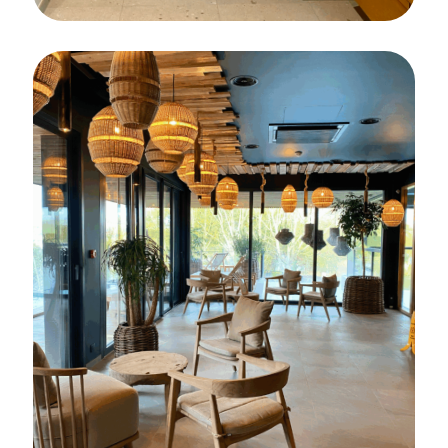
CARRELAGE
SALLE DE BAINS
FAÏENCE
Rénovation d’une salle de bains
complète sur la commune de Quéven