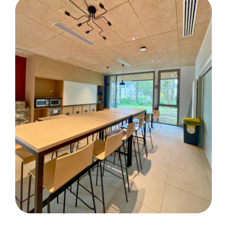
FAÏENCE
CRÉDENCE DE CUISINE
Construction de 18 logements au
Domaine des Églantines à Étel
SOLS SOUPLES
CARRELAGE
SALLE DE BAINS