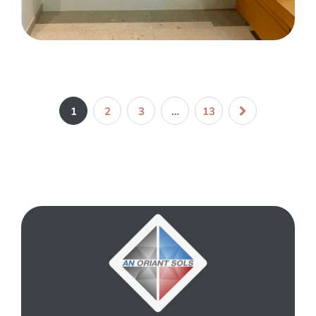
CARRELAGE
SALLE DE BAINS
FAÏENCE
Rénovation d’une salle de bains complète
sur la commune de Quéven
1
2
3
…
13