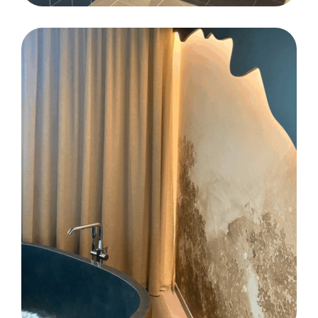
SOLS SOUPLES
CARRELAGE
FAÏENCE
Rénovation de l’atelier Graphisme et
Décors du Lycée Duguesclin à Brec’h