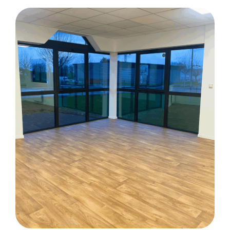
CARRELAGE
SALLE DE BAINS
FAÏENCE
CRÉDENCE
DE CUISINE
Rénovation d’une maison à Tréméven