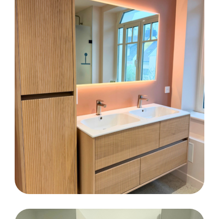
CARRELAGE
SALLE DE BAINS
FAÏENCE
Rénovation d’une salle de bains complète
sur la commune de Lorient