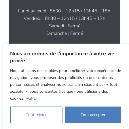
Lundi au jeudi : 8h30 – 12h15 / 13h45 – 18h
Vendredi : 8h30 – 12h15 / 13h45 – 17h
Samedi : Fermé
Dimanche : Fermé
Contact
Nous accordons de l'importance à votre vie
02 97 64 44 91
privée
contact@aog.bzh
Nous utilisons des cookies pour améliorer votre expérience de
navigation, vous proposer des publicités ou des contenus
personnalisés et analyser notre trafic. En cliquant sur « Tout
accepter », vous consentez à ce que nous utilisions des
cookies.
RGPD
Copyright ©2026 An Oriant Sols - Site internet
4.8
| 60 avis
réalisé par MT Studio
Tout rejeter
Tout accepter
29 avis sur les Pages Jaunes
RGPD
Mentions légales
Plan du site