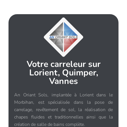
PARQUET
Réalisation pose de parquet Plomeur
(29)
Votre carreleur sur
Lorient, Quimper,
Vannes
An Oriant Sols, implantée à Lorient dans le
Morbihan, est spécialisée dans la pose de
carrelage, revêtement de sol, la réalisation de
chapes fluides et traditionnelles ainsi que la
création de salle de bains complète.