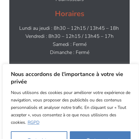
Horaires
Lundi au jeudi : 8h30 – 12h15 / 13h45 – 18h
Vendredi : 8h30 – 12h15 / 13h45 – 17h
Samedi : Fermé
Dimanche : Fermé
Contact
Nous accordons de l'importance à votre vie
02 97 64 44 91
privée
contact@aog.bzh
Nous utilisons des cookies pour améliorer votre expérience de
navigation, vous proposer des publicités ou des contenus
personnalisés et analyser notre trafic. En cliquant sur « Tout
accepter », vous consentez à ce que nous utilisions des
cookies.
RGPD
Copyright ©2026 An Oriant Sols - Site internet
4.8
| 60 avis
réalisé par MT Studio