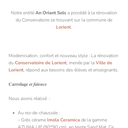
Notre entité
An Oriant Sols
a procédé à la rénovation
du Conservatoire se trouvant sur la commune de
Lorient
.
Modernisation, confort et nouveau style : La rénovation
du
Conservatoire de Lorient
, menée par la
Ville de
Lorient
, répond aux besoins des élèves et enseignants.
𝐂𝐚𝐫𝐫𝐞𝐥𝐚𝐠𝐞 𝒆𝒕 𝒇𝒂𝒊̈𝒆𝒏𝒄𝒆
Nous avons réalisé :
Au rez-de-chaussée :
– Grès cérame
Imola Ceramica
de la gamme
AZUMA UP (90*90 cm) en teinte Sand Mat. Ce